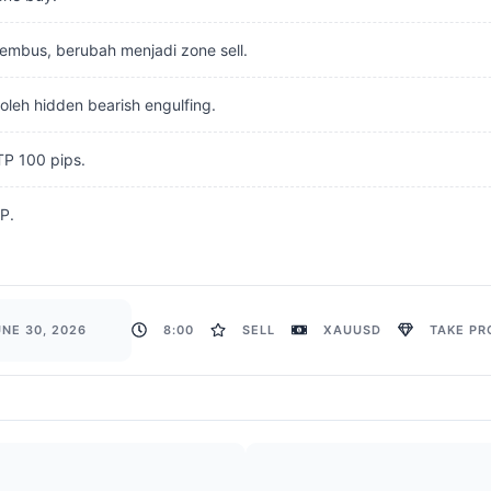
embus, berubah menjadi zone sell.
 oleh hidden bearish engulfing.
TP 100 pips.
TP.
NE 30, 2026
8:00
SELL
XAUUSD
TAKE PRO