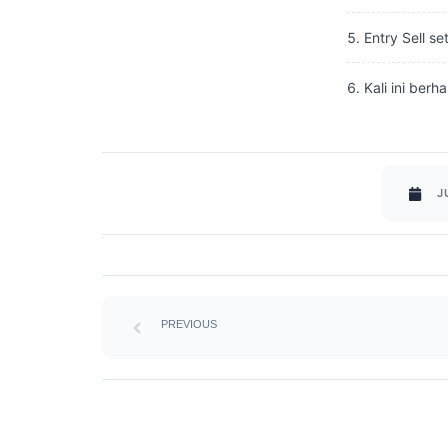
Entry Sell s
Kali ini berha
J
Prev
PREVIOUS