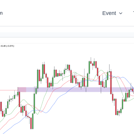
Event
an