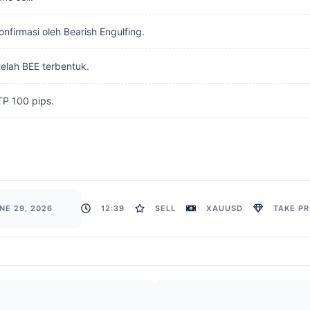
onfirmasi oleh Bearish Engulfing.
telah BEE terbentuk.
TP 100 pips.
NE 29, 2026
12:39
SELL
XAUUSD
TAKE PR