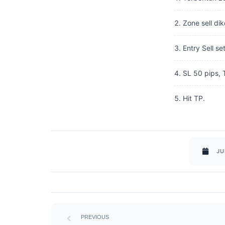
Zone sell dik
Entry Sell se
SL 50 pips, 
Hit TP.
JU
Prev
PREVIOUS