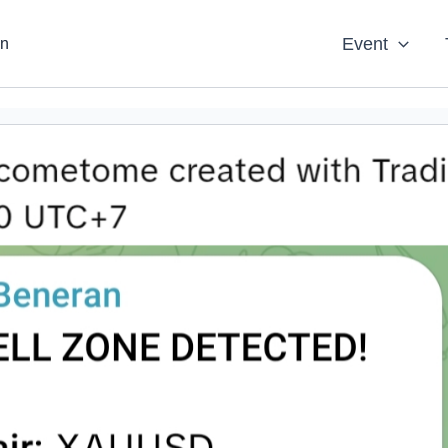
Event
an