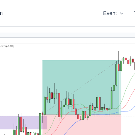
Event
an